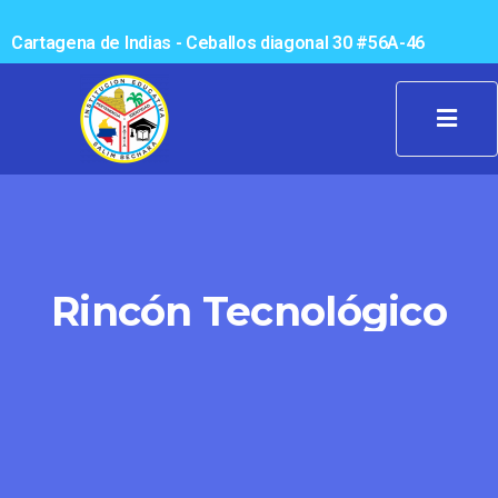
Cartagena de Indias - Ceballos diagonal 30 #56A-46
Rincón Tecnológico