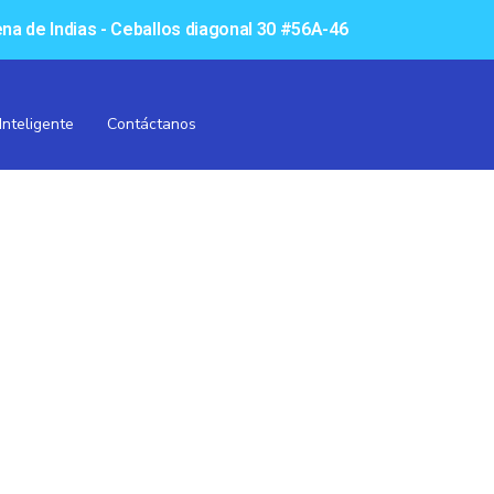
na de Indias - Ceballos diagonal 30 #56A-46
Inteligente
Contáctanos