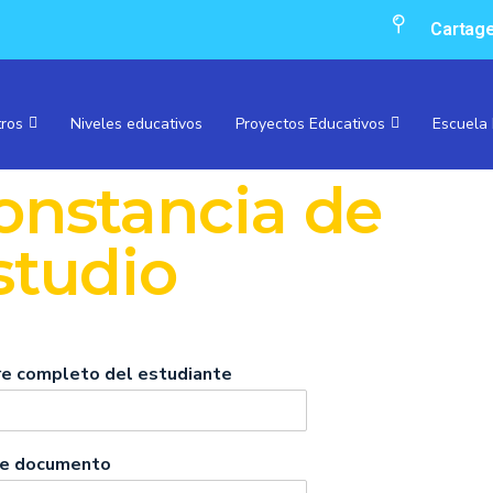
Cartage
ros
Niveles educativos
Proyectos Educativos
Escuela 
onstancia de
studio
e completo del estudiante
de documento